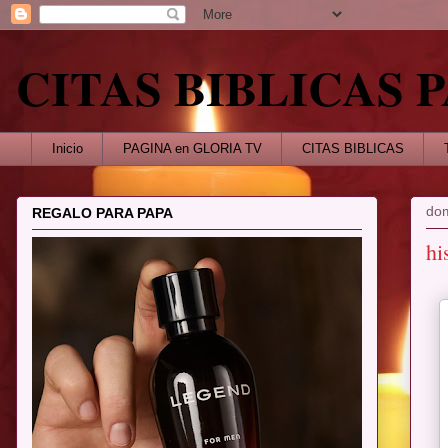
CITAS BIBLICAS
Inicio
PAGINA en GLORIA TV
CITAS BIBLICAS
dom
REGALO PARA PAPA
hi