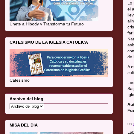
Lo 
el 
lle
ali
Únete a Hibody y Transforma tu Futuro
cri
far
Naz
CATESISMO DE LA IGLESIA CATOLICA
asi
con
de 
A e
cul
Catesismo
Los
Sag
Igl
Archivo del blog
Au
Fu
on
MISA DEL DIA
Lab