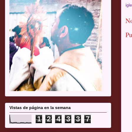
igl
No
Pu
Vistas de página en la semana
1
2
4
3
3
7