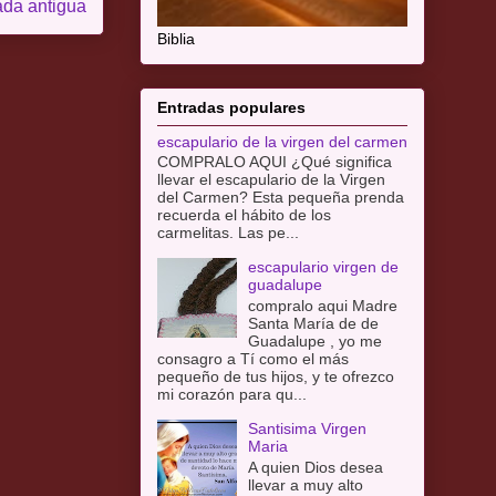
ada antigua
Biblia
Entradas populares
escapulario de la virgen del carmen
COMPRALO AQUI ¿Qué significa
llevar el escapulario de la Virgen
del Carmen? Esta pequeña prenda
recuerda el hábito de los
carmelitas. Las pe...
escapulario virgen de
guadalupe
compralo aqui Madre
Santa María de de
Guadalupe , yo me
consagro a Tí como el más
pequeño de tus hijos, y te ofrezco
mi corazón para qu...
Santisima Virgen
Maria
A quien Dios desea
llevar a muy alto