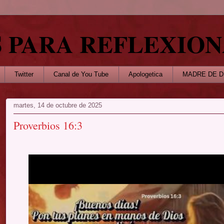
S PARA REFLEXIO
Twitter
Canal de You Tube
Apologetica
MADRE DE D
martes, 14 de octubre de 2025
Proverbios 16:3