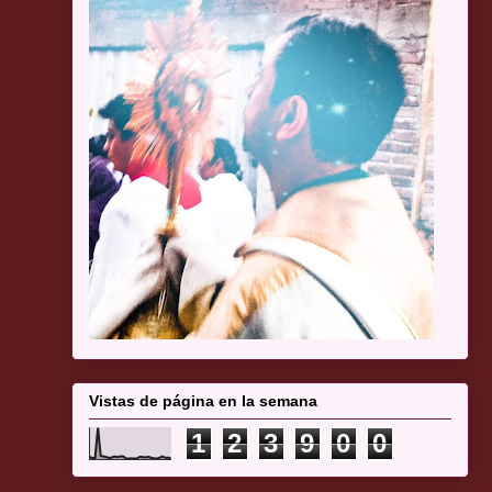
Vistas de página en la semana
1
2
3
9
0
0