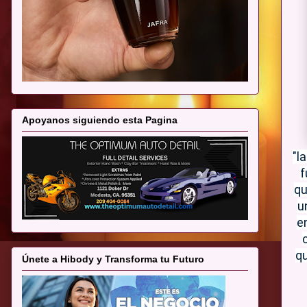
Apoyanos siguiendo esta Pagina
"l
f
qu
u
e
qu
Únete a Hibody y Transforma tu Futuro