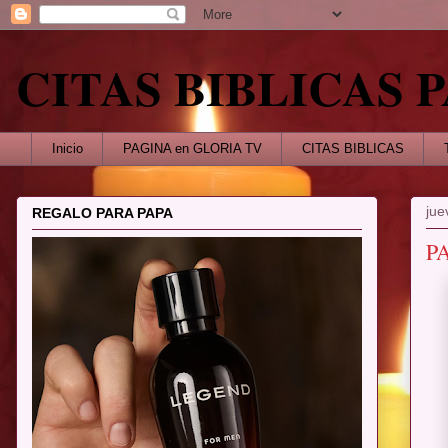
CITAS BIBLICAS
Inicio
PAGINA en GLORIA TV
CITAS BIBLICAS
jue
REGALO PARA PAPA
P