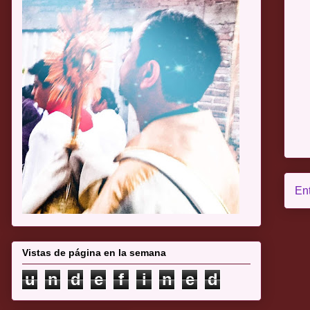
En
Vistas de página en la semana
u
n
d
e
f
i
n
e
d