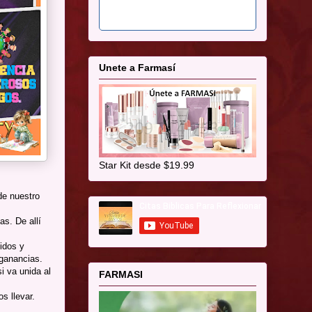
Unete a Farmasí
Star Kit desde $19.99
de nuestro
s. De allí
idos y
 ganancias.
i va unida al
FARMASI
s llevar.