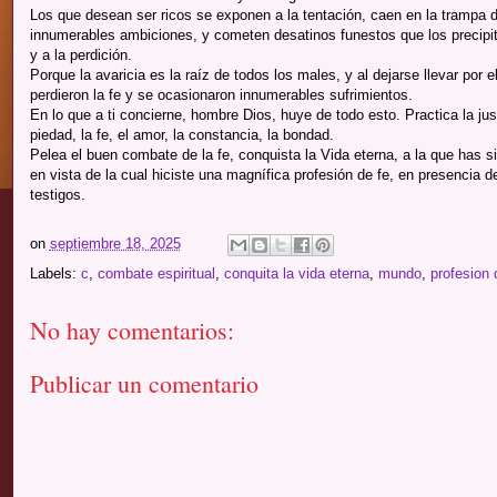
Los que desean ser ricos se exponen a la tentación, caen en la trampa 
innumerables ambiciones, y cometen desatinos funestos que los precipit
y a la perdición.
Porque la avaricia es la raíz de todos los males, y al dejarse llevar por e
perdieron la fe y se ocasionaron innumerables sufrimientos.
En lo que a ti concierne, hombre Dios, huye de todo esto. Practica la just
piedad, la fe, el amor, la constancia, la bondad.
Pelea el buen combate de la fe, conquista la Vida eterna, a la que has s
en vista de la cual hiciste una magnífica profesión de fe, en presencia
testigos.
on
septiembre 18, 2025
Labels:
c
,
combate espiritual
,
conquita la vida eterna
,
mundo
,
profesion 
No hay comentarios:
Publicar un comentario