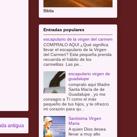
Biblia
Entradas populares
escapulario de la virgen del carmen
COMPRALO AQUI ¿Qué significa
llevar el escapulario de la Virgen
del Carmen? Esta pequeña prenda
recuerda el hábito de los
carmelitas. Las pe...
escapulario virgen de
guadalupe
compralo aqui Madre
Santa María de de
Guadalupe , yo me
consagro a Tí como el más
pequeño de tus hijos, y te ofrezco
mi corazón para qu...
Santisima Virgen
Maria
ada antigua
A quien Dios desea
llevar a muy alto