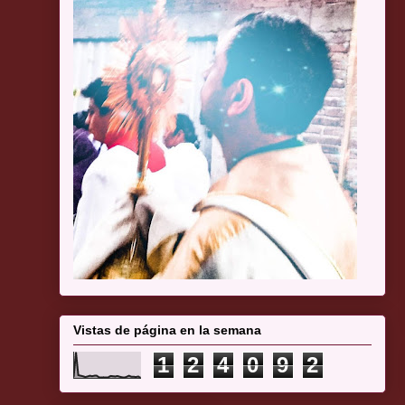
Vistas de página en la semana
1
2
4
0
9
2