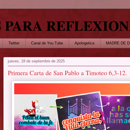
S PARA REFLEXIO
Twitter
Canal de You Tube
Apologetica
MADRE DE D
jueves, 18 de septiembre de 2025
Primera Carta de San Pablo a Timoteo 6,3-12.