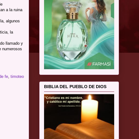
de
an a la ruina
lla, algunos
icia, la
ido llamado y
 de numerosos
de fe
,
timoteo
BIBLIA DEL PUEBLO DE DIOS