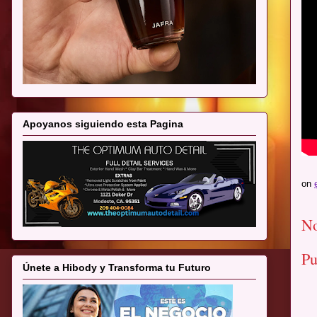
Apoyanos siguiendo esta Pagina
on
No
Pu
Únete a Hibody y Transforma tu Futuro